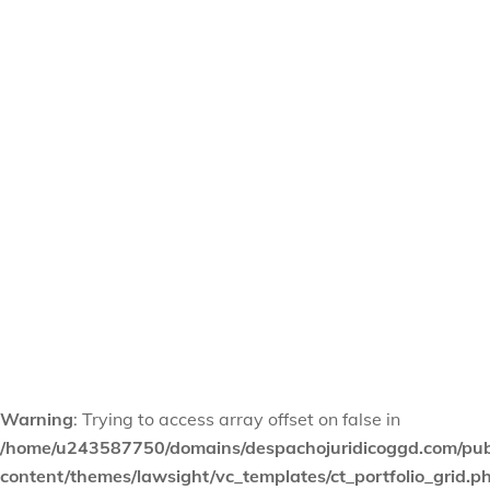
Cuanto Cobra un abogado Penalista en
Panamá
Criminal
procesal Penal
Warning
: Trying to access array offset on false in
/home/u243587750/domains/despachojuridicoggd.com/pub
content/themes/lawsight/vc_templates/ct_portfolio_grid.p