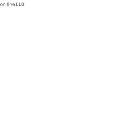
on line
110
Migración Panamá procesos solicitudes.
Civil